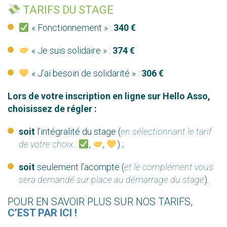
TARIFS DU STAGE
« Fonctionnement » :
340 €
« Je suis solidaire » :
374 €
« J’ai besoin de solidarité » :
306 €
Lors de votre inscription en ligne sur Hello Asso,
choisissez de régler :
soit
l’intégralité du stage (
en sélectionnant le tarif
de votre choix :
,
,
) ;
soit
seulement l’acompte (
et le complément vous
sera demandé sur place au démarrage du stage
).
POUR EN SAVOIR PLUS SUR NOS TARIFS,
C’EST PAR ICI !