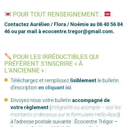
POUR TOUT RENSEIGNEMENT…
Contactez Aurélien / Flora / Noémie au ​06 40 56 84
46 ou par mail à ecocentre.tregor@gmail.com.
POUR LES IRRÉDUCTIBLES QUI
PRÉFÈRENT S’INSCRIRE « À
L’ANCIENNE » :
Téléchargez et remplissez
lisiblement
le bulletin
d’inscription
en cliquant ici
.
Envoyez-nous votre bulletin
accompagné de
votre règlement
(
intégralité ou acompte – voir les
montants ci-dessous sur le formulaire Hello Asso
)
à l’adresse postale suivante : Écocentre Trégor –