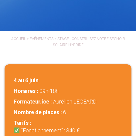
ACCUEIL
>
ÉVÉNEMENTS
>
STAGE : CONSTRUISEZ VOTRE SÉCHOIR
SOLAIRE HYBRIDE
4 au 6 juin
Horaires :
09h-18h
Formateur.ice :
Aurélien LEGEARD
Nombre de places :
6
Tarifs :
"Fonctionnement" : 340 €