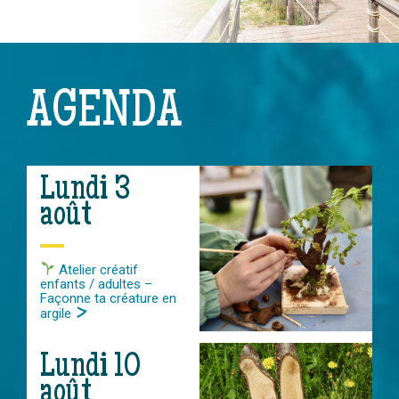
AGENDA
Lundi 3
août
Atelier créatif
enfants / adultes –
Façonne ta créature en
argile
Lundi 10
août