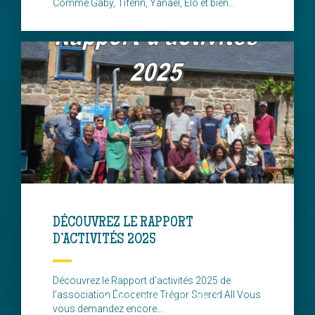
Comme Gaby, Tifenn, Yanaël, Elo et bien…
DÉCOUVREZ LE RAPPORT
D’ACTIVITÉS 2025
Découvrez le Rapport d’activités 2025 de
l’association Écocentre Trégor Spered All Vous
TOUTES LES ACTUALITÉS
vous demandez encore…