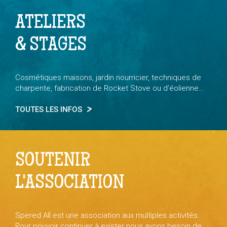
ATELIERS
& STAGES
Cosmétiques maisons, jardin nourricier, techniques de
charpente, fabrication de Rocket Stove ou d’éolienne…
TOUTES LES INFOS
SOUTENIR
L'ASSOCIATION
Spered All est une association aux multiples activités.
Pour pouvoir continuer à exister nous avons besoin de