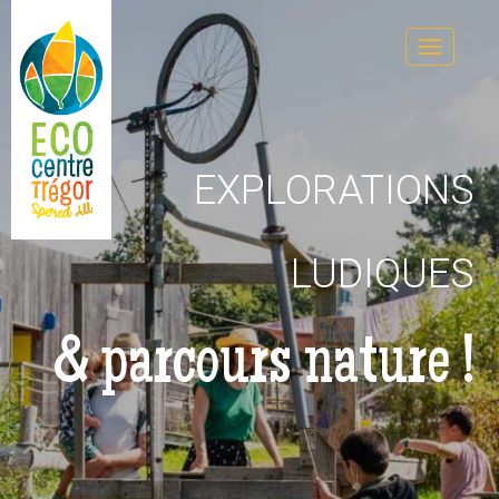
EXPLORATIONS
LUDIQUES
& parcours nature !