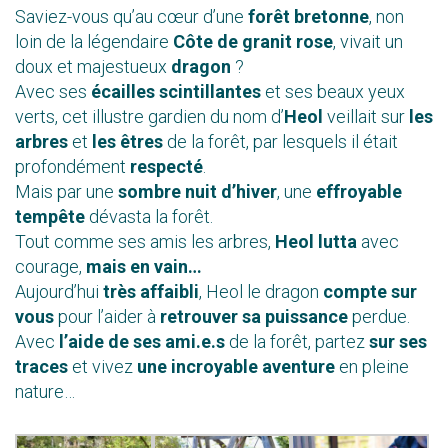
Saviez-vous qu’au cœur d’une
forêt bretonne
,
non
loin de la légendaire
Côte de granit rose
,
vivait un
doux et majestueux
dragon
?
Avec ses
écailles scintillantes
et ses beaux yeux
verts,
cet illustre gardien du nom d’
Heol
veillait sur
les
arbres
et
les êtres
de la forêt,
par lesquels il était
profondément
respecté
.
Mais par une
sombre nuit d’hiver
,
une
effroyable
tempête
dévasta la forêt.
Tout comme ses amis les arbres,
Heol lutta
avec
courage,
mais en vain…
Aujourd’hui
très affaibli
, Heol le dragon
compte sur
vous
pour l’aider à
retrouver sa puissance
perdue.
Avec
l’aide de ses ami.e.s
de la forêt,
partez
sur ses
traces
et vivez
une incroyable aventure
en pleine
nature…