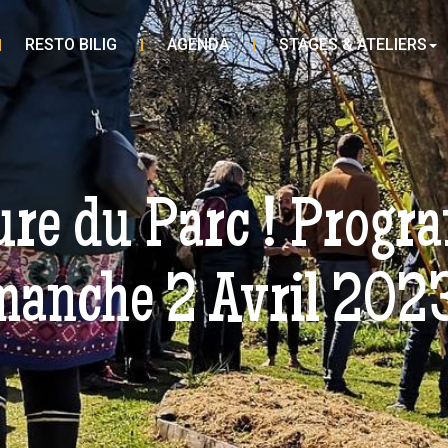
RESTO BILIG
AGENDA
STAGES & ATELIERS
ure du Parc ! Progr
manche 2 Avril 202