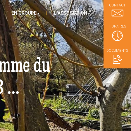
CONTACT
EN GROUPE
L’ASSOCIATION
HORAIRES
DOCUMENTS
amme du
3 …