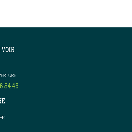
 VOIR
VERTURE
6 84 46
RE
ER