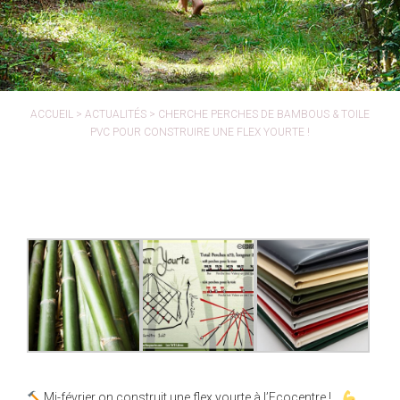
ACCUEIL
>
ACTUALITÉS
>
CHERCHE PERCHES DE BAMBOUS & TOILE
PVC POUR CONSTRUIRE UNE FLEX YOURTE !
Mi-février on construit une flex yourte à l’Ecocentre !…