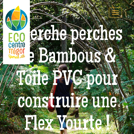
Cherche perches
de Bambous &
Toile PVC pour
construire une
Flex Yourte !