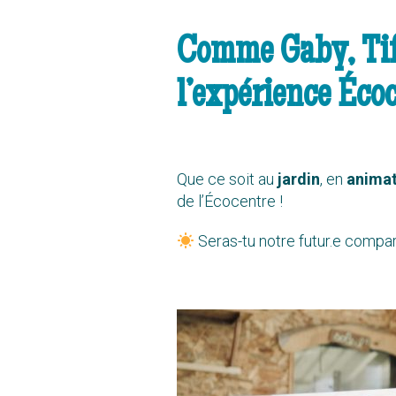
Comme Gaby, Tif
l’expérience Éco
Que ce soit au
jardin
, en
animat
de l’Écocentre !
Seras-tu notre futur.e comp