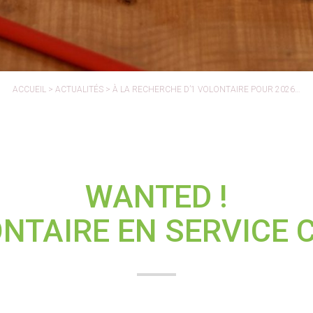
ACCUEIL
>
ACTUALITÉS
>
À LA RECHERCHE D’1 VOLONTAIRE POUR 2026…
WANTED !
NTAIRE EN SERVICE 