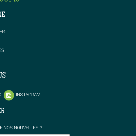
RE
ER
ES
US
K
INSTAGRAM
ER
E NOS NOUVELLES ?