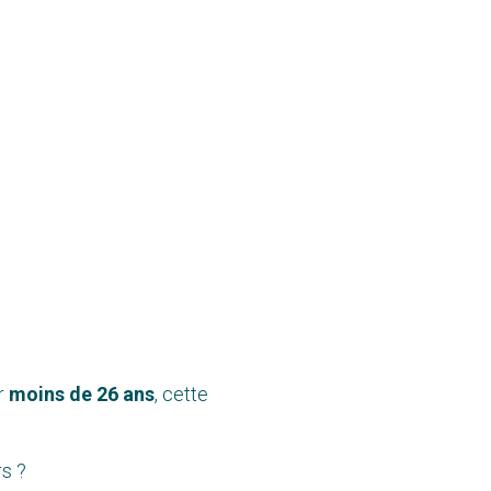
r
moins
de 26 ans
, cette
rs ?