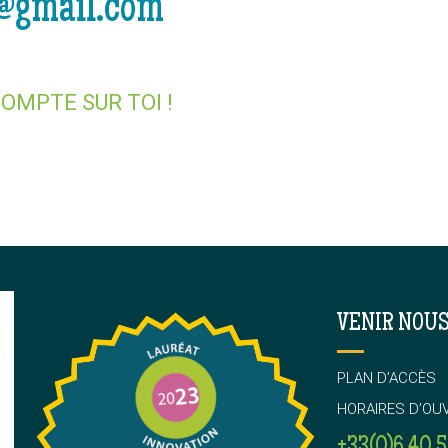
r@gmail.com
COMPTE SUR TOI !
VENIR NOUS
PLAN D’ACCÈS
HORAIRES D’OU
+33(0)6 40 5