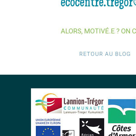
ecocentre.trego
ALORS, MOTIVÉ.E ? ON 
RETOUR AU BLOG