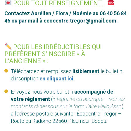
POUR TOUT RENSEIGNEMENT…
Contactez Aurélien / Flora / Noémie au ​06 40 56 84
46 ou par mail à ecocentre.tregor@gmail.com.
POUR LES IRRÉDUCTIBLES QUI
PRÉFÈRENT S’INSCRIRE « À
L’ANCIENNE » :
Téléchargez et remplissez
lisiblement
le bulletin
d’inscription
en cliquant ici
.
Envoyez-nous votre bulletin
accompagné de
votre règlement
(
intégralité ou acompte – voir les
montants ci-dessous sur le formulaire Hello Asso
)
à l’adresse postale suivante : Écocentre Trégor –
Route du Radôme 22560 Pleumeur-Bodou.