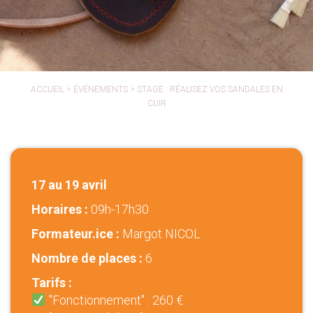
ACCUEIL
>
ÉVÉNEMENTS
>
STAGE : RÉALISEZ VOS SANDALES EN
CUIR
17 au 19 avril
Horaires :
09h-17h30
Formateur.ice :
Margot NICOL
Nombre de places :
6
Tarifs :
"Fonctionnement" : 260 €