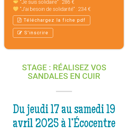
"Je suis solidaire" : 286 €
"J'ai besoin de solidarité" : 234 €
Téléchargez la fiche pdf
S'inscrire
STAGE : R
ÉALISEZ VOS
SANDALES EN CUIR
Du jeudi 17 au samedi 19
avril 2025 à l’Écocentre