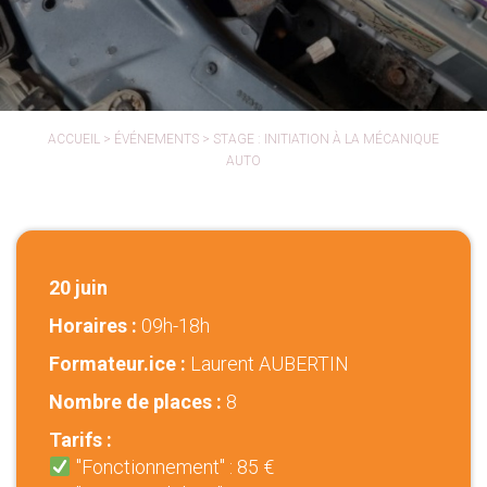
ACCUEIL
>
ÉVÉNEMENTS
>
STAGE : INITIATION À LA MÉCANIQUE
AUTO
20 juin
Horaires :
09h-18h
Formateur.ice :
Laurent AUBERTIN
Nombre de places :
8
Tarifs :
"Fonctionnement" : 85 €