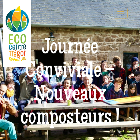
Journée
Conviviale –
Nouveaux
composteurs !