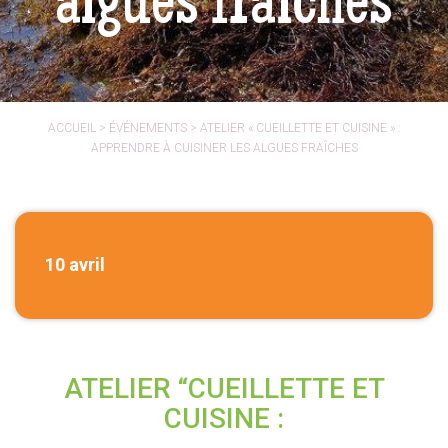
algues fraîches
ACCUEIL
>
ÉVÉNEMENTS
>
ATELIER « CUEILLETTE ET CUISINE » :
APPRENDRE À CUISINER LES ALGUES FRAÎCHES
10 avril
ATELIER “CUEILLETTE ET
CUISINE :